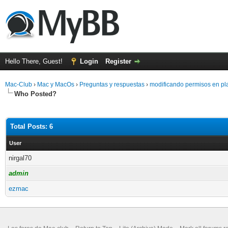
Hello There, Guest!
Login
Register
Mac-Club
›
Mac y MacOs
›
Preguntas y respuestas
›
modificando permisos en pl
Who Posted?
Total Posts: 6
User
nirgal70
admin
ezmac