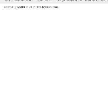
Los foros de Mac-club
Return to Top
Lite (Archive) Mode
Mark all forums r
Powered By
MyBB
, © 2002-2026
MyBB Group
.