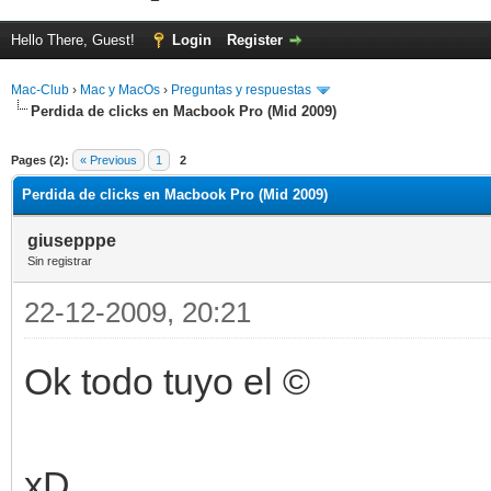
Hello There, Guest!
Login
Register
Mac-Club
›
Mac y MacOs
›
Preguntas y respuestas
Perdida de clicks en Macbook Pro (Mid 2009)
ge
Pages (2):
« Previous
1
2
Perdida de clicks en Macbook Pro (Mid 2009)
giusepppe
Sin registrar
22-12-2009, 20:21
Ok todo tuyo el ©
xD