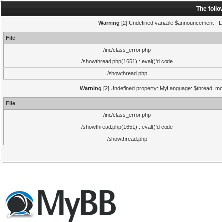
The foll
Warning
[2] Undefined variable $announcement - Li
File
/inc/class_error.php
/showthread.php(1651) : eval()'d code
/showthread.php
Warning
[2] Undefined property: MyLanguage::$thread_mode
File
/inc/class_error.php
/showthread.php(1651) : eval()'d code
/showthread.php