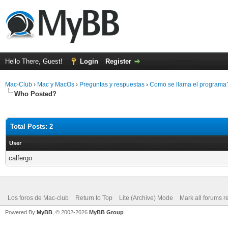
Hello There, Guest!
Login
Register
Mac-Club
›
Mac y MacOs
›
Preguntas y respuestas
›
Como se llama el program
Who Posted?
Total Posts: 2
User
calfergo
Los foros de Mac-club
Return to Top
Lite (Archive) Mode
Mark all forums r
Powered By
MyBB
, © 2002-2026
MyBB Group
.