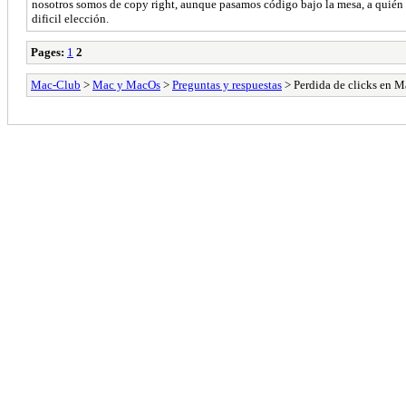
nosotros somos de copy right, aunque pasamos código bajo la mesa, a quién no
dificil elección.
Pages:
1
2
Mac-Club
>
Mac y MacOs
>
Preguntas y respuestas
> Perdida de clicks en 