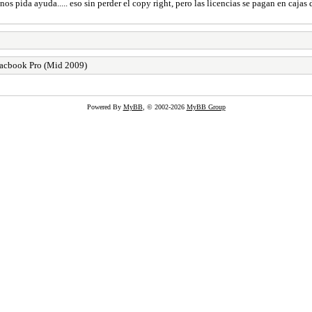
s pida ayuda..... eso sin perder el copy right, pero las licencias se pagan en cajas
Macbook Pro (Mid 2009)
Powered By
MyBB
, © 2002-2026
MyBB Group