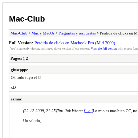
Mac-Club
Mac-Club
>
Mac y MacOs
>
Preguntas y respuestas
> Perdida de clicks en 
Full Version:
Perdida de clicks en Macbook Pro (Mid 2009)
You're currently viewing a stripped down version of our content.
View the full version
with proper form
Pages:
1
2
giusepppe
Ok todo tuyo el ©
xD
ezmac
(22-12-2009, 21:25)
Tuti link Wrote:
[ -> ]
Lo mio es mas bien CC, no 
Un saludo,