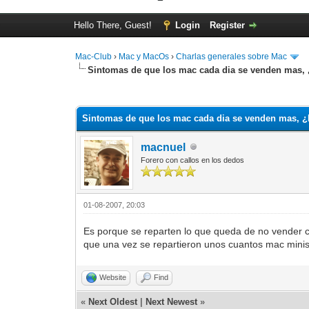
Hello There, Guest!
Login
Register
Mac-Club
›
Mac y MacOs
›
Charlas generales sobre Mac
Sintomas de que los mac cada dia se venden mas,
0 Vote(s) - 0 Average
1
2
3
4
5
Sintomas de que los mac cada dia se venden mas, 
macnuel
Forero con callos en los dedos
01-08-2007, 20:03
Es porque se reparten lo que queda de no vender cua
que una vez se repartieron unos cuantos mac minis 
Website
Find
«
Next Oldest
|
Next Newest
»