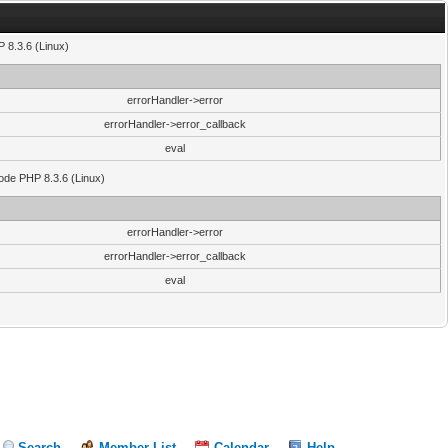
 8.3.6 (Linux)
errorHandler->error
errorHandler->error_callback
eval
code PHP 8.3.6 (Linux)
errorHandler->error
errorHandler->error_callback
eval
Search
Member List
Calendar
Help