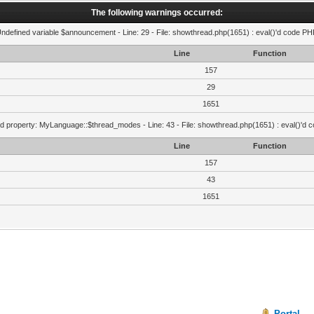
The following warnings occurred:
Undefined variable $announcement - Line: 29 - File: showthread.php(1651) : eval()'d code PHP
Line
Function
157
29
1651
d property: MyLanguage::$thread_modes - Line: 43 - File: showthread.php(1651) : eval()'d 
Line
Function
157
43
1651
Portal