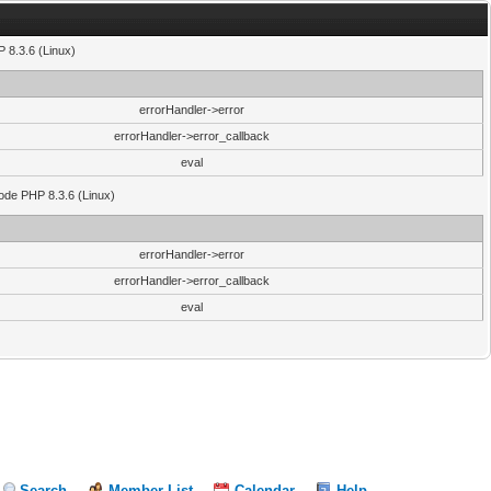
 8.3.6 (Linux)
errorHandler->error
errorHandler->error_callback
eval
code PHP 8.3.6 (Linux)
errorHandler->error
errorHandler->error_callback
eval
Search
Member List
Calendar
Help