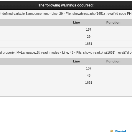
The following warnings occurred:
Undefined variable $announcement - Line: 29 - File: showthread.php(1651) : eval()'d code PHP
Line
Function
157
29
1651
d property: MyLanguage::$thread_modes - Line: 43 - File: showthread.php(1651) : eval()'d 
Line
Function
157
43
1651
Portal