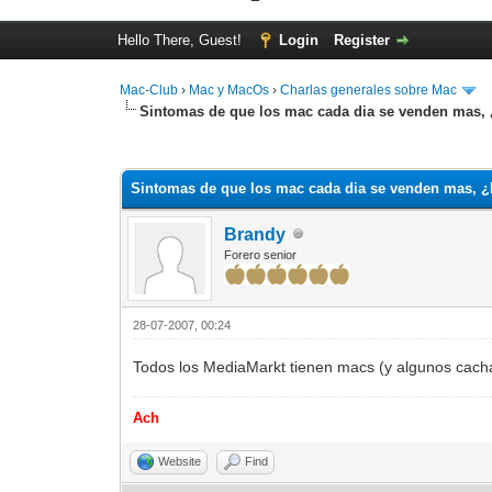
Hello There, Guest!
Login
Register
Mac-Club
›
Mac y MacOs
›
Charlas generales sobre Mac
Sintomas de que los mac cada dia se venden mas,
0 Vote(s) - 0 Average
1
2
3
4
5
Sintomas de que los mac cada dia se venden mas, 
Brandy
Forero senior
28-07-2007, 00:24
Todos los MediaMarkt tienen macs (y algunos cacha
Ach
Website
Find