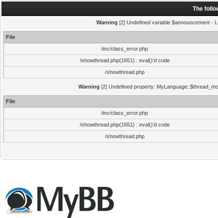
The foll
Warning
[2] Undefined variable $announcement - Li
File
/inc/class_error.php
/showthread.php(1651) : eval()'d code
/showthread.php
Warning
[2] Undefined property: MyLanguage::$thread_mode
File
/inc/class_error.php
/showthread.php(1651) : eval()'d code
/showthread.php