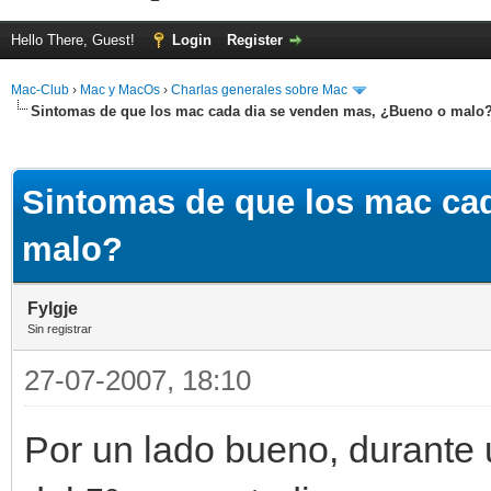
Hello There, Guest!
Login
Register
Mac-Club
›
Mac y MacOs
›
Charlas generales sobre Mac
Sintomas de que los mac cada dia se venden mas, ¿Bueno o malo
ge
Sintomas de que los mac ca
malo?
Fylgje
Sin registrar
27-07-2007, 18:10
Por un lado bueno, durante 