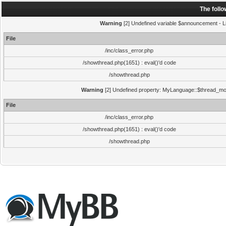
The foll
Warning
[2] Undefined variable $announcement - Li
File
/inc/class_error.php
/showthread.php(1651) : eval()'d code
/showthread.php
Warning
[2] Undefined property: MyLanguage::$thread_mode
File
/inc/class_error.php
/showthread.php(1651) : eval()'d code
/showthread.php