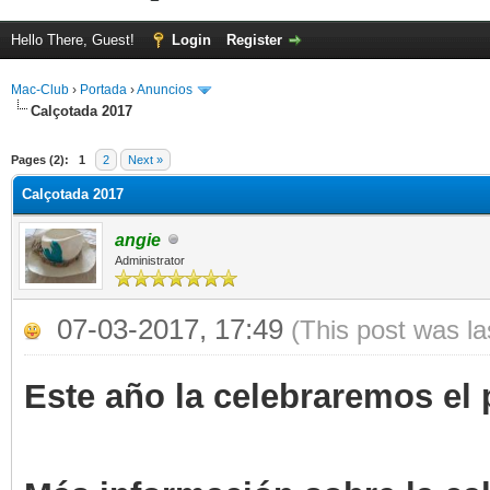
Hello There, Guest!
Login
Register
Mac-Club
›
Portada
›
Anuncios
Calçotada 2017
ge
Pages (2):
1
2
Next »
Calçotada 2017
angie
Administrator
07-03-2017, 17:49
(This post was l
Este año la celebraremos el