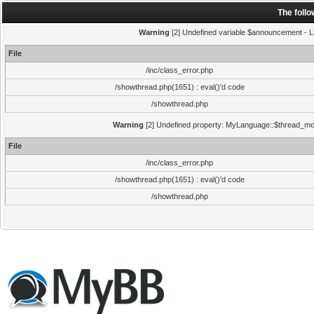
The foll
Warning
[2] Undefined variable $announcement - Li
File
/inc/class_error.php
/showthread.php(1651) : eval()'d code
/showthread.php
Warning
[2] Undefined property: MyLanguage::$thread_mode
File
/inc/class_error.php
/showthread.php(1651) : eval()'d code
/showthread.php