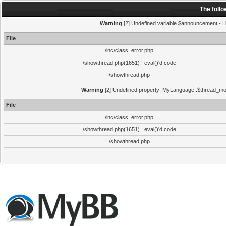
The foll
Warning
[2] Undefined variable $announcement - Li
File
/inc/class_error.php
/showthread.php(1651) : eval()'d code
/showthread.php
Warning
[2] Undefined property: MyLanguage::$thread_mode
File
/inc/class_error.php
/showthread.php(1651) : eval()'d code
/showthread.php