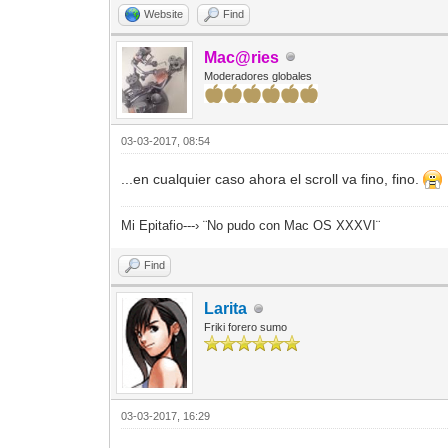
Website
Find
Mac@ries
Moderadores globales
03-03-2017, 08:54
...en cualquier caso ahora el scroll va fino, fino.
Mi Epitafio---› ¨No pudo con Mac OS XXXVI¨
Find
Larita
Friki forero sumo
03-03-2017, 16:29