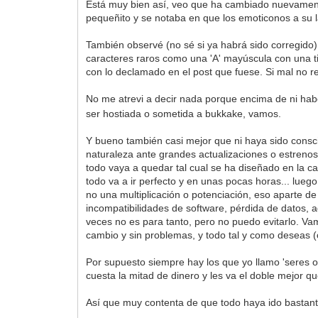
Está muy bien así, veo que ha cambiado nuevamente
pequeñito y se notaba en que los emoticonos a su
También observé (no sé si ya habrá sido corregido)
caracteres raros como una 'A' mayúscula con una ti
con lo declamado en el post que fuese. Si mal no r
No me atrevi a decir nada porque encima de ni habe
ser hostiada o sometida a bukkake, vamos.
Y bueno también casi mejor que ni haya sido consci
naturaleza ante grandes actualizaciones o estrenos
todo vaya a quedar tal cual se ha diseñado en la c
todo va a ir perfecto y en unas pocas horas... lue
no una multiplicación o potenciación, eso aparte 
incompatibilidades de software, pérdida de datos, 
veces no es para tanto, pero no puedo evitarlo. Va
cambio y sin problemas, y todo tal y como deseas (o
Por supuesto siempre hay los que yo llamo 'seres oní
cuesta la mitad de dinero y les va el doble mejor qu
Así que muy contenta de que todo haya ido bastante