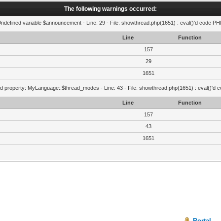
The following warnings occurred:
Undefined variable $announcement - Line: 29 - File: showthread.php(1651) : eval()'d code PHP
Line
Function
157
29
1651
d property: MyLanguage::$thread_modes - Line: 43 - File: showthread.php(1651) : eval()'d 
Line
Function
157
43
1651
Portal