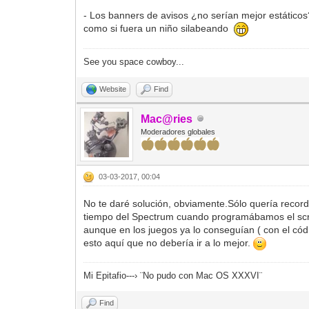
- Los banners de avisos ¿no serían mejor estático
como si fuera un niño silabeando
See you space cowboy...
Website
Find
Mac@ries
Moderadores globales
03-03-2017, 00:04
No te daré solución, obviamente.Sólo quería recor
tiempo del Spectrum cuando programábamos el scr
aunque en los juegos ya lo conseguían ( con el c
esto aquí que no debería ir a lo mejor.
Mi Epitafio---› ¨No pudo con Mac OS XXXVI¨
Find