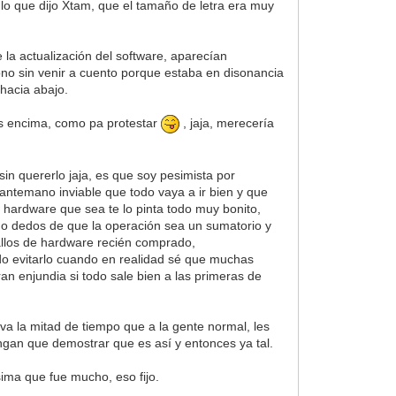
lo que dijo Xtam, que el tamaño de letra era muy
 la actualización del software, aparecían
ono sin venir a cuento porque estaba en disonancia
 hacia abajo.
ues encima, como pa protestar
, jaja, merecería
in quererlo jaja, es que soy pesimista por
 antemano inviable que todo vaya a ir bien y que
 hardware que sea te lo pinta todo muy bonito,
ndo dedos de que la operación sea un sumatorio y
allos de hardware recién comprado,
edo evitarlo cuando en realidad sé que muchas
an enjundia si todo sale bien a las primeras de
eva la mitad de tiempo que a la gente normal, les
tengan que demostrar que es así y entonces ya tal.
ima que fue mucho, eso fijo.