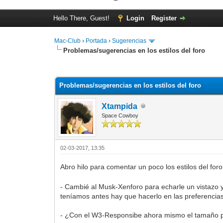
Hello There, Guest!
Login
Register
Mac-Club
›
Portada
›
Sugerencias
Problemas/sugerencias en los estilos del foro
0 Vote(s) - 0 Average
1
2
3
4
5
Problemas/sugerencias en los estilos del foro
Xtampida
Space Cowboy
02-03-2017, 13:35
Abro hilo para comentar un poco los estilos del f
- Cambié al Musk-Xenforo para echarle un vistazo y 
teníamos antes hay que hacerlo en las preferencias
- ¿Con el W3-Responsibe ahora mismo el tamaño po