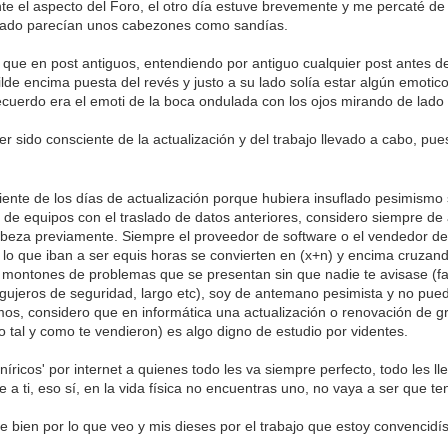
 el aspecto del Foro, el otro día estuve brevemente y me percaté de 
 lado parecían unos cabezones como sandías.
 que en post antiguos, entendiendo por antiguo cualquier post antes de
lde encima puesta del revés y justo a su lado solía estar algún emotic
ecuerdo era el emoti de la boca ondulada con los ojos mirando de lado
r sido consciente de la actualización y del trabajo llevado a cabo, p
ente de los días de actualización porque hubiera insuflado pesimismo s
 de equipos con el traslado de datos anteriores, considero siempre de
abeza previamente. Siempre el proveedor de software o el vendedor de
go lo que iban a ser equis horas se convierten en (x+n) y encima cruza
de montones de problemas que se presentan sin que nadie te avisase (f
agujeros de seguridad, largo etc), soy de antemano pesimista y no pu
mos, considero que en informática una actualización o renovación de gr
 tal y como te vendieron) es algo digno de estudio por videntes.
ricos' por internet a quienes todo les va siempre perfecto, todo les ll
e a ti, eso sí, en la vida física no encuentras uno, no vaya a ser que 
 bien por lo que veo y mis dieses por el trabajo que estoy convencidís