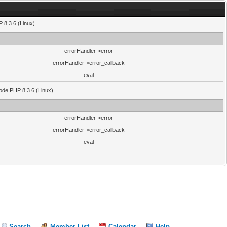
 8.3.6 (Linux)
errorHandler->error
errorHandler->error_callback
eval
code PHP 8.3.6 (Linux)
errorHandler->error
errorHandler->error_callback
eval
Search
Member List
Calendar
Help