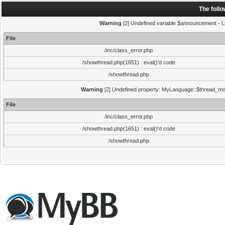
The foll
Warning
[2] Undefined variable $announcement - Li
File
/inc/class_error.php
/showthread.php(1651) : eval()'d code
/showthread.php
Warning
[2] Undefined property: MyLanguage::$thread_mode
File
/inc/class_error.php
/showthread.php(1651) : eval()'d code
/showthread.php