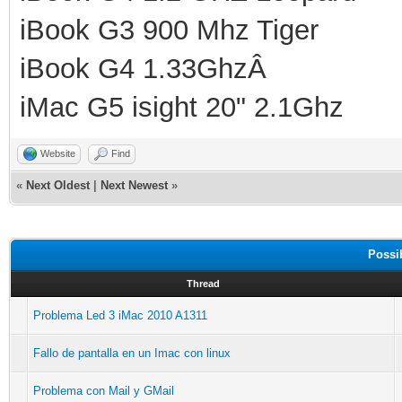
iBook G3 900 Mhz Tiger
iBook G4 1.33GhzÂ
iMac G5 isight 20" 2.1Ghz
Website
Find
«
Next Oldest
|
Next Newest
»
Possi
Thread
Problema Led 3 iMac 2010 A1311
Fallo de pantalla en un Imac con linux
Problema con Mail y GMail