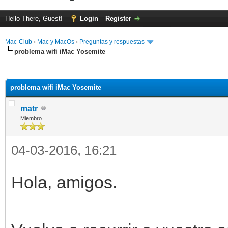
Hello There, Guest!
Login
Register
Mac-Club
›
Mac y MacOs
›
Preguntas y respuestas
problema wifi iMac Yosemite
ge
problema wifi iMac Yosemite
matr
Miembro
04-03-2016, 16:21
Hola, amigos.