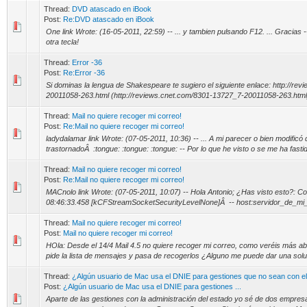
Thread:
DVD atascado en iBook
Post:
Re:DVD atascado en iBook
One link Wrote: (16-05-2011, 22:59) -- ... y tambien pulsando F12. ... Gracias 
otra tecla!
Thread:
Error -36
Post:
Re:Error -36
Si dominas la lengua de Shakespeare te sugiero el siguiente enlace: http://r
20011058-263.html (http://reviews.cnet.com/8301-13727_7-20011058-263.html) 
Thread:
Mail no quiere recoger mi correo!
Post:
Re:Mail no quiere recoger mi correo!
ladydalamar link Wrote: (07-05-2011, 10:36) -- ... A mi parecer o bien modificó d
trastornadoÂ :tongue: :tongue: :tongue: -- Por lo que he visto o se me ha fastid
Thread:
Mail no quiere recoger mi correo!
Post:
Re:Mail no quiere recoger mi correo!
MACnolo link Wrote: (07-05-2011, 10:07) -- Hola Antonio; ¿Has visto esto?: 
08:46:33.458 [kCFStreamSocketSecurityLevelNone]Â -- host:servidor_de_mi_pr
Thread:
Mail no quiere recoger mi correo!
Post:
Mail no quiere recoger mi correo!
HOla: Desde el 14/4 Mail 4.5 no quiere recoger mi correo, como veréis más aba
pide la lista de mensajes y pasa de recogerlos ¿Alguno me puede dar una solu
Thread:
¿Algún usuario de Mac usa el DNIE para gestiones que no sean con e
Post:
¿Algún usuario de Mac usa el DNIE para gestiones ...
Aparte de las gestiones con la administración del estado yo sé de dos empres