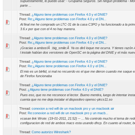
supuestamente, lo puedo usar: - Grupama Seguros. Sin ningún problema - Movis
parte ...
Thread:
¿Alguno tiene problemas con Firefox 4.0 y el DNIE?
Post:
Re:¿Alguno tiene problemas con Firefox 4.0 y el DN...
Al final me he comprado un LTC-31 de la casa C3PO y ha funcionado a la primer
3.6.x por que con el 4 no hay manera.
Thread:
¿Alguno tiene problemas con Firefox 4.0 y el DNIE?
Post:
Re:¿Alguno tiene problemas con Firefox 4.0 y el DN...
¡Gracias a ambos!Â :big_smile:Â Ya os diré loque me ocurra. Y tienes razón 
l instale habían dos versiones de OpenSC en la página del DNIE y el más nuev
Thread:
¿Alguno tiene problemas con Firefox 4.0 y el DNIE?
Post:
Re:¿Alguno tiene problemas con Firefox 4.0 y el DN...
El mio es un bit4id, si mal no recuerdo es el que me dieron cuando me saque el
de Firefox funcionaba
Thread:
¿Alguno tiene problemas con Firefox 4.0 y el DNIE?
Post:
¿Alguno tiene problemas con Firefox 4.0 y el DNIE?
Pues eso, que no me reconoce el lector. Bueno mentira, luego de intentar ins
cuenta que no me deja instalar el dispositivo opensc-pkcs11.so
Thread:
conexion a red wifi de un macbook pro y un macbook air
Post:
Re:conexion a red wifi de un macbook pro y un macb...
vcasan link Wrote: (19-01-2011, 21:52) -- ... No controlo mucho el tema de redes
configuracion de red de ambos macs esta usando dhcp. En cuanto al router, b
Thread:
Como autorizo Wireshark?