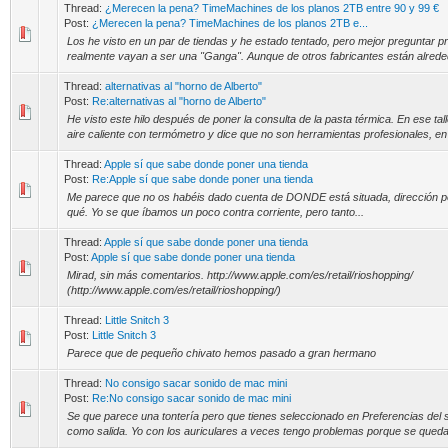
Thread:
¿Merecen la pena? TimeMachines de los planos 2TB entre 90 y 99 €
Post:
¿Merecen la pena? TimeMachines de los planos 2TB e...
Los he visto en un par de tiendas y he estado tentado, pero mejor preguntar p
realmente vayan a ser una "Ganga". Aunque de otros fabricantes están alrede
Thread:
alternativas al "horno de Alberto"
Post:
Re:alternativas al "horno de Alberto"
He visto este hilo después de poner la consulta de la pasta térmica. En ese tall
aire caliente con termómetro y dice que no son herramientas profesionales, en e
Thread:
Apple sí que sabe donde poner una tienda
Post:
Re:Apple sí que sabe donde poner una tienda
Me parece que no os habéis dado cuenta de DONDE está situada, dirección po
qué. Yo se que íbamos un poco contra corriente, pero tanto...
Thread:
Apple sí que sabe donde poner una tienda
Post:
Apple sí que sabe donde poner una tienda
Mirad, sin más comentarios. http://www.apple.com/es/retail/rioshopping/
(http://www.apple.com/es/retail/rioshopping/)
Thread:
Little Snitch 3
Post:
Little Snitch 3
Parece que de pequeño chivato hemos pasado a gran hermano
Thread:
No consigo sacar sonido de mac mini
Post:
Re:No consigo sacar sonido de mac mini
Se que parece una tontería pero que tienes seleccionado en Preferencias del s
como salida. Yo con los auriculares a veces tengo problemas porque se queda 