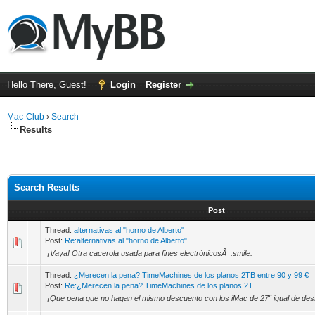
Hello There, Guest!
Login
Register
Mac-Club
›
Search
Results
Search Results
Post
Thread:
alternativas al "horno de Alberto"
Post:
Re:alternativas al "horno de Alberto"
¡Vaya! Otra cacerola usada para fines electrónicosÂ :smile:
Thread:
¿Merecen la pena? TimeMachines de los planos 2TB entre 90 y 99 €
Post:
Re:¿Merecen la pena? TimeMachines de los planos 2T...
¡Que pena que no hagan el mismo descuento con los iMac de 27" igual de des