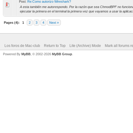
Post:
Re:Como autorizo Wireshark?
A esta también me autorespondo. Por la razón que sea ChmodBPF no funciona 
ejecutar la primera en el terminal la primera vez que vayamos a usar la aplica
Pages (4):
1
2
3
4
Next »
Los foros de Mac-club
Return to Top
Lite (Archive) Mode
Mark all forums r
Powered By
MyBB
, © 2002-2026
MyBB Group
.