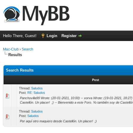
Hello There, Guest!
Login
Register
Mac-Club
›
Search
Results
Search Results
Post
Thread:
Saludos
Post:
RE: Saludos
Panchovilla99 Wrote: (20-01-2021, 10:00) -- xorva Wrote: (19-01-2021, 18:27)
Castellón. Un placer! ;) -- Bienvenido a este Foro. Yo también soy de Castellón
Thread:
Saludos
Post:
Saludos
Por aquí otro maquero desde Castellón. Un placer! ;)