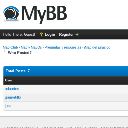
Hello There, Guest!
Login
Register
Mac-Club
›
Mac y MacOs
›
Preguntas y respuestas
›
iMac del jurásico
Who Posted?
Total Posts: 7
User
aduartes
grumetillo
juak