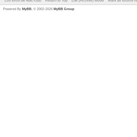
Los foros de Mac-club
Return to Top
Lite (Archive) Mode
Mark all forums r
Powered By
MyBB
, © 2002-2026
MyBB Group
.