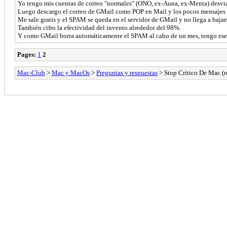
Yo tengo mis cuentas de correo "normales" (ONO, ex-Auna, ex-Menta) desvi
Luego descargo el correo de GMail como POP en Mail y los pocos mensajes d
Me sale gratis y el SPAM se queda en el servidor de GMail y no llega a bajar
También cifro la efectividad del invento alrededor del 98%.
Y como GMail borra automáticamente el SPAM al cabo de un mes, tengo ese ti
Pages:
1
2
Mac-Club
>
Mac y MacOs
>
Preguntas y respuestas
> Stop Critico De Mac (r