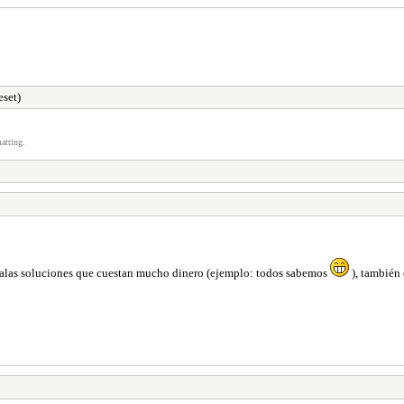
eset)
atting.
y malas soluciones que cuestan mucho dinero (ejemplo: todos sabemos
), también