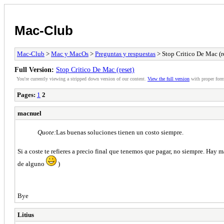
Mac-Club
Mac-Club
>
Mac y MacOs
>
Preguntas y respuestas
> Stop Critico De Mac (r
Full Version:
Stop Critico De Mac (reset)
You're currently viewing a stripped down version of our content.
View the full version
with proper form
Pages:
1
2
macnuel
Quote:
Las buenas soluciones tienen un costo siempre.
Si a coste te refieres a precio final que tenemos que pagar, no siempre. Ha
de alguno
)
Bye
Litius