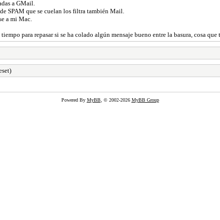
adas a GMail.
e SPAM que se cuelan los filtra también Mail.
se a mi Mac.
empo para repasar si se ha colado algún mensaje bueno entre la basura, cosa que 
eset)
Powered By
MyBB
, © 2002-2026
MyBB Group