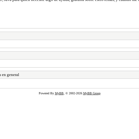
a en general
Powered By
MyBB
, © 2002-2026
MyBB Group