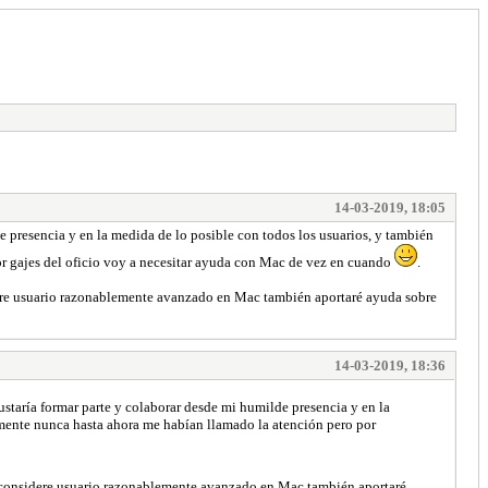
14-03-2019, 18:05
 presencia y en la medida de lo posible con todos los usuarios, y también
r gajes del oficio voy a necesitar ayuda con Mac de vez en cuando
.
dere usuario razonablemente avanzado en Mac también aportaré ayuda sobre
14-03-2019, 18:36
staría formar parte y colaborar desde mi humilde presencia y en la
mente nunca hasta ahora me habían llamado la atención pero por
e considere usuario razonablemente avanzado en Mac también aportaré