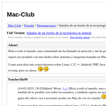
Mac-Club
Mac-Club
>
Portada
>
Presentaciones
> Saludos de un forofo de la tecnologí
Full Version:
Saludos de un forofo de la tecnología en general
You're currently viewing a stripped down version of our content.
View the full version
with proper form
Adam1
Hola a todo el mundo, esta comunidad me ha llamado la atención y me ha pare
espero ser ayudado con mis dudas sobre sistemas y maquinas basadas en Mac
Como nota dejo mis conocimientos sobre Linux, C/C++, Android, PHP, Java p
el tema, pero no ahora
Panchovilla99
(14-03-2019, 18:05)
Adam1 Wrote:
[ -> ]
Hola a todo el mundo, esta c
medida de lo posible con todos los usuarios, y también espero ser 
gajes del oficio voy a necesitar ayuda con Mac de vez en cuando
Como nota dejo mis conocimientos sobre Linux, C/C++, Android, PHP,