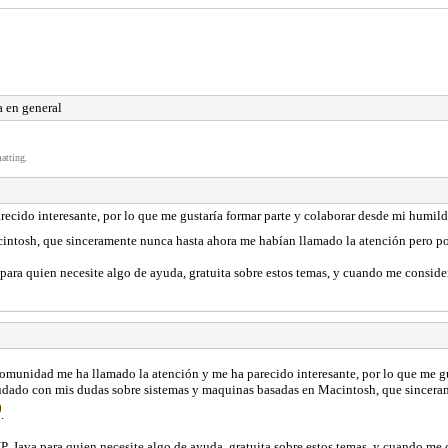
a en general
atting.
cido interesante, por lo que me gustaría formar parte y colaborar desde mi humilde
intosh, que sinceramente nunca hasta ahora me habían llamado la atención pero po
ara quien necesite algo de ayuda, gratuita sobre estos temas, y cuando me consi
omunidad me ha llamado la atención y me ha parecido interesante, por lo que me gu
ayudado con mis dudas sobre sistemas y maquinas basadas en Macintosh, que sincera
.
 Java para quien necesite algo de ayuda, gratuita sobre estos temas, y cuando m