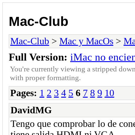
Mac-Club
Mac-Club
>
Mac y MacOs
>
Ma
Full Version:
iMac no encie
You're currently viewing a stripped down
with proper formatting.
Pages:
1
2
3
4
5
6
7
8
9
10
DavidMG
Tengo que comprobar lo de cone
tiene salida HDMI ni VGA...