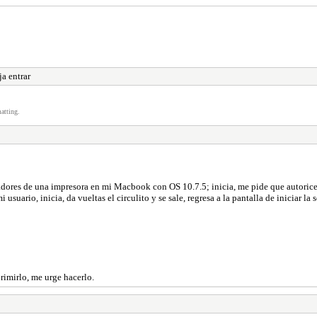
a entrar
atting.
dores de una impresora en mi Macbook con OS 10.7.5; inicia, me pide que autorice, 
usuario, inicia, da vueltas el circulito y se sale, regresa a la pantalla de iniciar l
imirlo, me urge hacerlo.