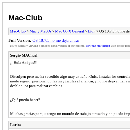
Mac-Club
Mac-Club
>
Mac y MacOs
>
Mac OS X General
>
Lion
> OS 10.7.5 no me dej
Full Version:
OS 10.7.5 no me deja entrar
You're currently viewing a stripped down version of our content.
View the full version
with proper form
Sergio MACnuel
¡¡¡Hola Amigos!!!
Disculpen pero me ha sucedido algo muy extraño. Quise instalar los controla
modo seguro, presionando las mayúsculas al arrancar, y no me dejó entrar a mi 
desbloquea para realizar cambios.
¿Qué puedo hacer?
Muchas gracias porque tengo un montón de trabajo atrasado y no puedo impr
Larita