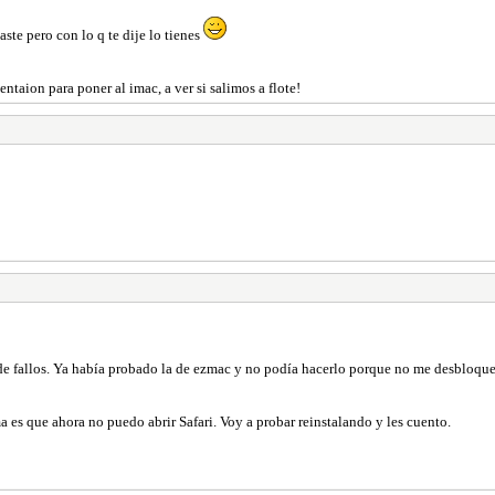
ste pero con lo q te dije lo tienes
taion para poner al imac, a ver si salimos a flote!
 de fallos. Ya había probado la de ezmac y no podía hacerlo porque no me desbloqu
ma es que ahora no puedo abrir Safari. Voy a probar reinstalando y les cuento.