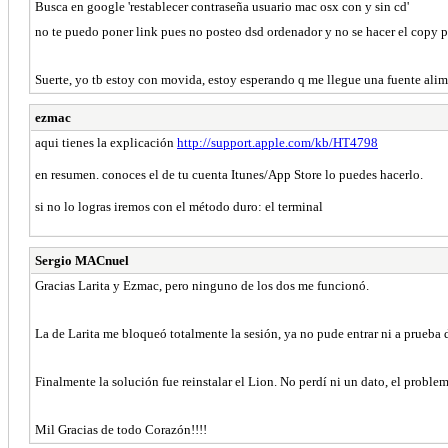
Busca en google 'restablecer contraseña usuario mac osx con y sin cd'
no te puedo poner link pues no posteo dsd ordenador y no se hacer el copy pa
Suerte, yo tb estoy con movida, estoy esperando q me llegue una fuente alimen
ezmac
aqui tienes la explicación
http://support.apple.com/kb/HT4798
en resumen. conoces el de tu cuenta Itunes/App Store lo puedes hacerlo.
si no lo logras iremos con el método duro: el terminal
Sergio MACnuel
Gracias Larita y Ezmac, pero ninguno de los dos me funcionó.
La de Larita me bloqueó totalmente la sesión, ya no pude entrar ni a prueba
Finalmente la solución fue reinstalar el Lion. No perdí ni un dato, el proble
Mil Gracias de todo Corazón!!!!